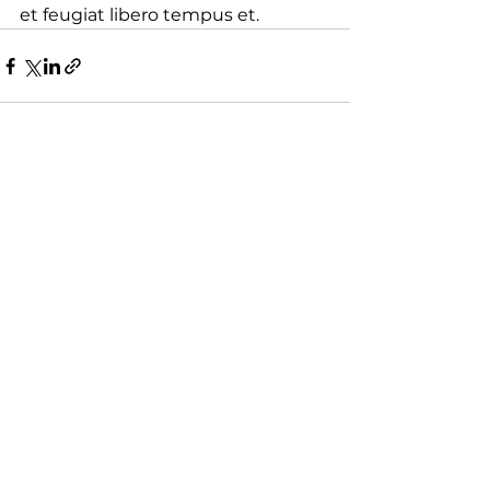
et feugiat libero tempus et.
See All
Recent Posts